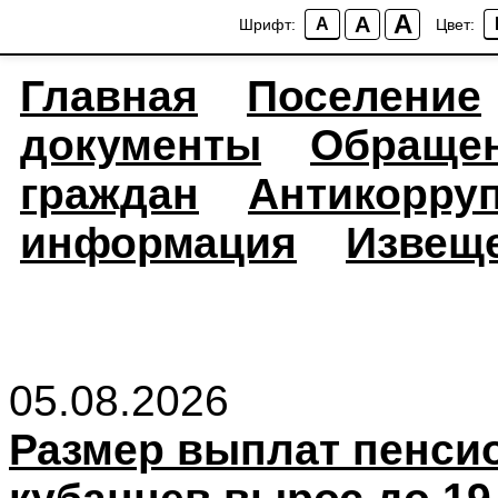
A
A
A
Шрифт:
Цвет:
Главная
Поселение
документы
Обраще
граждан
Антикорру
информация
Извещ
05.08.2026
Размер выплат пенси