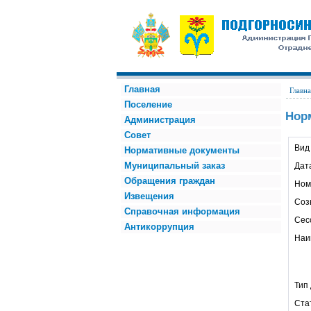
Главная
Главна
Поселение
Нор
Администрация
Совет
Вид
Нормативные документы
Муниципальный заказ
Дат
Обращения граждан
Ном
Извещения
Соз
Справочная информация
Сес
Антикоррупция
Наи
Тип
Ста