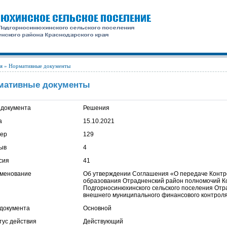
я
» Нормативные документы
мативные документы
 документа
Решения
а
15.10.2021
ер
129
ыв
4
сия
41
менование
Об утверждении Соглашения «О передаче Контр
образования Отрадненский район полномочий Ко
Подгорносинюхинского сельского поселения Отр
внешнего муниципального финансового контроля
 документа
Основной
тус действия
Действующий