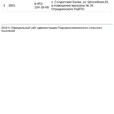
х. Солдатская Балка, ул. Шоссейная,81,
8-953-
3
3851
в помещении магазина № 34
104-38-68
Отрадненского РайПО
2019 © Официальный сайт администрации Подгорносинюхинского сельского
поселения