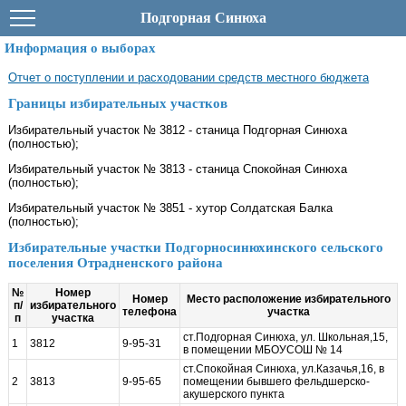
Подгорная Синюха
Информация о выборах
Отчет о поступлении и расходовании средств местного бюджета
Границы избирательных участков
Избирательный участок № 3812 - станица Подгорная Синюха
(полностью);
Избирательный участок № 3813 - станица Спокойная Синюха
(полностью);
Избирательный участок № 3851 - хутор Солдатская Балка
(полностью);
Избирательные участки Подгорносинюхинского сельского
поселения Отрадненского района
№
Номер
Номер
Место расположение избирательного
п/
избирательного
телефона
участка
п
участка
ст.Подгорная Синюха, ул. Школьная,15,
1
3812
9-95-31
в помещении МБОУСОШ № 14
ст.Спокойная Синюха, ул.Казачья,16, в
2
3813
9-95-65
помещении бывшего фельдшерско-
акушерского пункта