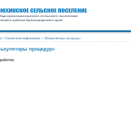
я
»
Справочная информация
» «Калькуляторы процедур»
лькуляторы процедур»
работке.