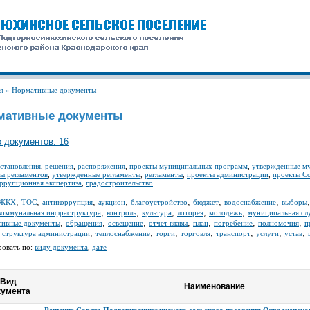
я
» Нормативные документы
мативные документы
 документов: 16
становления
,
решения
,
распоряжения
,
проекты муниципальных программ
,
утвержденные м
ы регламентов
,
утвержденные регламенты
,
регламенты
,
проекты администрации
,
проекты С
ррупционная экспертиза
,
градостроительство
,
,
,
,
,
,
,
ЖКХ
ТОС
антикоррупция
аукцион
благоустройство
бюджет
водоснабжение
выборы
,
,
,
,
,
коммунальная инфраструктура
контроль
культура
лоторея
молодежь
муниципальная сл
,
,
,
,
,
,
,
тивные документы
обращения
освещение
отчет главы
план
погребение
полномочия
п
,
,
,
,
,
,
,
,
структура администрации
теплоснабжение
торги
торговля
транспорт
услуги
устав
ровать по:
виду документа
,
дате
Вид
Наименование
кумента