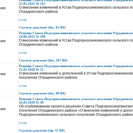
Решение Совета Подгорносинюхинского сельского поселения Отрадненског
25.05.2022 № 165
О внесении изменений в Устав Подгорносинюхинского сельского 
ние
Отрадненского района
устав
Скачать документ (doc, 62 Кб)
Решение Совета Подгорносинюхинского сельского поселения Отрадненског
24.06.2021 № 108
О внесении изменений в Устав Подгорносинюхинского сельского 
ние
Отрадненского района
устав
Скачать документ (doc, 107 Кб)
Решение Совета Подгорносинюхинского сельского поселения Отрадненског
21.05.2020 № 52
О внесении изменений и дополнений в Устав Подгорносинюхинског
ние
поселения Отрадненского района
устав
Скачать документ (doc, 80 Кб)
Решение Совета Подгорносинюхинского сельского поселения Отрадненског
26.03.2020 № 49
Об опубликовании проекта решения Совета Подгорносинюхинского
ние
поселения Отрадненского района «О внесении изменений и допол
Подгорносинюхинского сельского поселения Отрадненского райо
устав
Скачать документ (zip, 32 Кб)