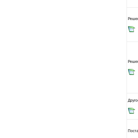
Реше
Реше
Друго
Пост