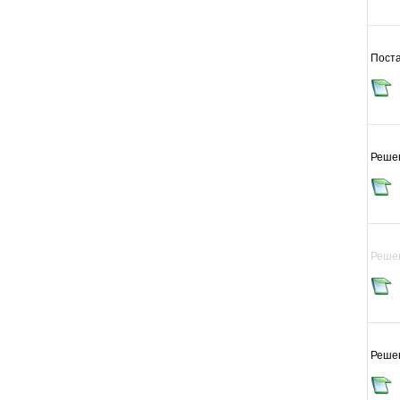
Пост
Реше
Реше
Реше