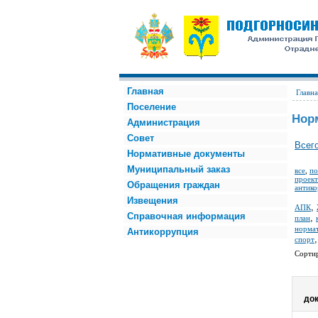
Главная
Главна
Поселение
Нор
Администрация
Совет
Всего
Нормативные документы
Муниципальный заказ
все
,
по
проект
Обращения граждан
антико
Извещения
,
АПК
Справочная информация
,
план
норма
Антикоррупция
спорт
Сорти
до