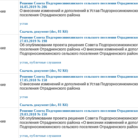
Решение Совета Подгорносинюхинского сельского поселения Отрадненског
16.05.2019 № 206
О внесении изменений и дополнений в Устав Подгорносинюхинског
ние
поселения Отрадненского района
устав
Скачать документ (doc, 81 Кб)
Решение Совета Подгорносинюхинского сельского поселения Отрадненског
27.03.2019 № 198
Об опубликовании проекта решения Совета Подгорносинюхинского
ние
поселения Отрадненского района «О внесении изменений и допол
Подгорносинюхинского сельского поселения Отрадненского райо
,
устав
публичные слушания
Скачать документ (doc, 92 Кб)
Решение Совета Подгорносинюхинского сельского поселения Отрадненског
17.05.2018 № 158
О внесении изменений и дополнений в Устав Подгорносинюхинског
ние
поселения Отрадненского района
устав
Скачать документ (doc, 81 Кб)
Решение Совета Подгорносинюхинского сельского поселения Отрадненског
29.03.2018 № 150
Об опубликовании проекта решения Совета Подгорносинюхинского
ние
поселения Отрадненского района «О внесении изменений и допол
Подгорносинюхинского сельского поселения Отрадненского райо
,
устав
публичные слушания