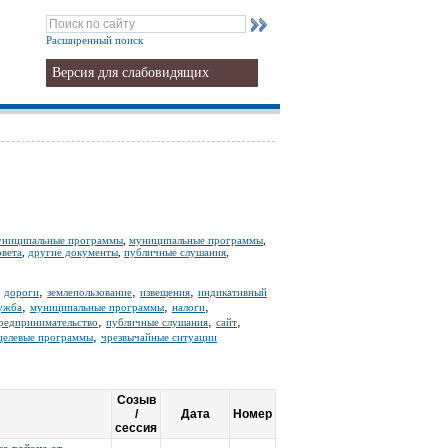
Расширенный поиск
Версия для слабовидящих
униципальные программы
,
муниципальные программы
,
овета
,
другие документы
,
публичные слушания
,
,
,
,
,
дороги
землепользование
извещения
индикативный
,
,
,
ужба
муниципальные программы
налоги
,
,
,
редпринимательство
публичные слушания
сайт
,
целевые программы
чрезвычайные ситуации
Созыв
/
Дата
Номер
сессия