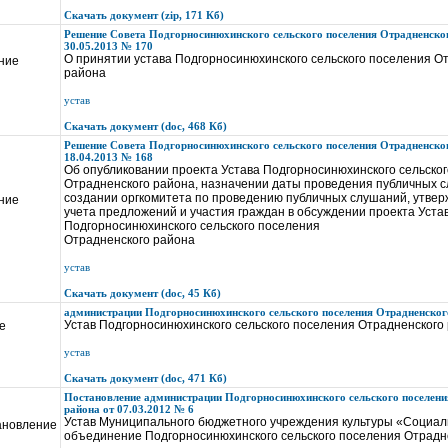
Скачать документ (zip, 171 Кб)
Решение Совета Подгорносинюхинского сельского поселения Отрадненског
30.05.2013 № 170
О принятии устава Подгорносинюхинского сельского поселения О
ние
района
устав
Скачать документ (doc, 468 Кб)
Решение Совета Подгорносинюхинского сельского поселения Отрадненског
18.04.2013 № 168
Об опубликовании проекта Устава Подгорносинюхинского сельско
Отрадненского района, назначении даты проведения публичных 
создании оргкомитета по проведению публичных слушаний, утве
ние
учета предложений и участия граждан в обсуждении проекта Уста
Подгорносинюхинского сельского поселения
Отрадненского района
устав
Скачать документ (doc, 45 Кб)
администрации Подгорносинюхинского сельского поселения Отрадненског
Устав Подгорносинюхинского сельского поселения Отрадненского
е
устав
Скачать документ (doc, 471 Кб)
Постановление администрации Подгорносинюхинского сельского поселени
района от 07.03.2012 № 6
Устав Муниципального бюджетного учреждения культуры «Социал
ановление
объединение Подгорносинюхинского сельского поселения Отрадн